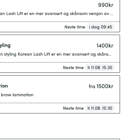
990
kr
nsk Vippeløft • inkludert farge Korean Lash Lift er en mer avansert og skå
Neste time
i dag 09:45
yling
1400
kr
Koreansk Vippeløft • inkludert farge • bryn styling Korean Lash Lif
Neste time
ti 11.08. 15:30
tion
1500
kr
fra
d brow lamination
Neste time
ti 11.08. 15:30