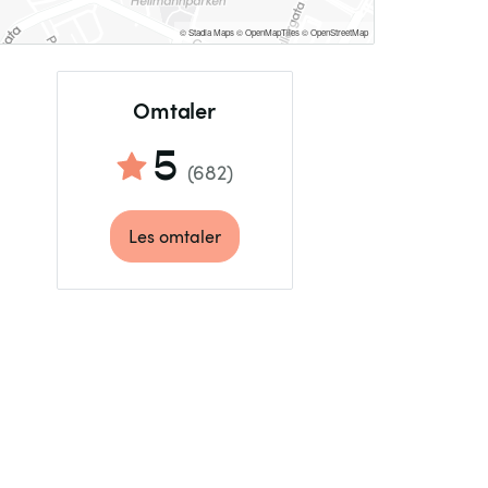
© Stadia Maps
© OpenMapTiles
© OpenStreetMap
Omtaler
5
(
682
)
Les omtaler