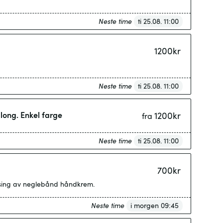
Neste time
ti 25.08. 11:00
1200
kr
Neste time
ti 25.08. 11:00
n salong. Enkel farge
1200
kr
fra
Neste time
ti 25.08. 11:00
700
kr
ensing av neglebånd håndkrem.
Neste time
i morgen 09:45