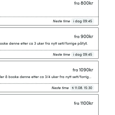
800
kr
fra
Neste time
i dag 09:45
900
kr
fra
ooke denne etter ca 3 uker fra nytt sett/forrige påfyll.
Neste time
i dag 09:45
1090
kr
fra
ler å booke denne etter ca 3/4 uker fra nytt sett/forrige påfyll
Neste time
ti 11.08. 15:30
1100
kr
fra