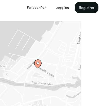
Registrer
For bedrifter
Logg inn