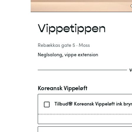
Vippetippen
Rebækkas gate 5
·
Moss
Neglsalong, vippe extension
V
Koreansk Vippeløft
Tilbud🌸 Koreansk Vippeløft ink bryn