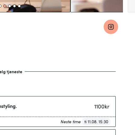
elg tjeneste
styling.
1100
kr
Neste time
ti 11.08. 15:30