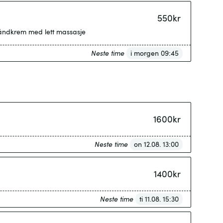
550
kr
håndkrem med lett massasje
Neste time
i morgen 09:45
1600
kr
Neste time
on 12.08. 13:00
1400
kr
Neste time
ti 11.08. 15:30