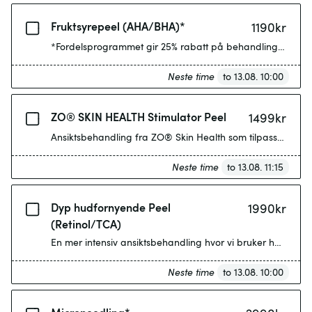
Fruktsyrepeel (AHA/BHA)*
1190
kr
*Fordelsprogrammet gir 25% rabatt på behandling. Vår mest
Neste time
to 13.08. 10:00
ZO® SKIN HEALTH Stimulator Peel
1499
kr
Ansiktsbehandling fra ZO® Skin Health som tilpasses hudt
Neste time
to 13.08. 11:15
Dyp hudfornyende Peel
1990
kr
(Retinol/TCA)
Neste time
to 13.08. 10:00