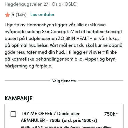
Hegdehaugsveien 27
· Oslo
·
OSLO
5
(
145
)
Les omtaler
I hjerte av Homansbyen ligger vår lille eksklusive
nyåpnede salong SkinConcept. Med et hudpleie konsept
basert på hudpleieserien ZO SKIN HEALTH er vårt fokus
på optimal hudhelse. Vårt mål er at du skal kunne oppnå
gode resultater med din hud. I tillegg er vi svært flinke
på kosmetiske behandlinger som bl.a. vipper og bryn,
hårfjerning og fotpleie.
Velg tjeneste
KAMPANJE
TRY ME OFFER / Diodelaser
750
kr
ARMHULER - 750kr (ord. pris 1500kr)