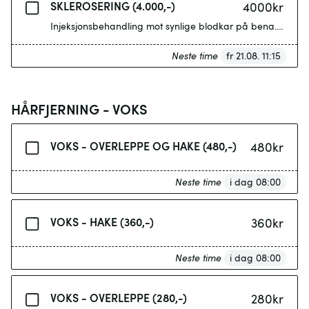
SKLEROSERING (4.000,-)
4000
kr
Injeksjonsbehandling mot synlige blodkar på bena. Utføre
Neste time
fr 21.08. 11:15
HÅRFJERNING - VOKS
VOKS - OVERLEPPE OG HAKE (480,-)
480
kr
Neste time
i dag 08:00
VOKS - HAKE (360,-)
360
kr
Neste time
i dag 08:00
VOKS - OVERLEPPE (280,-)
280
kr