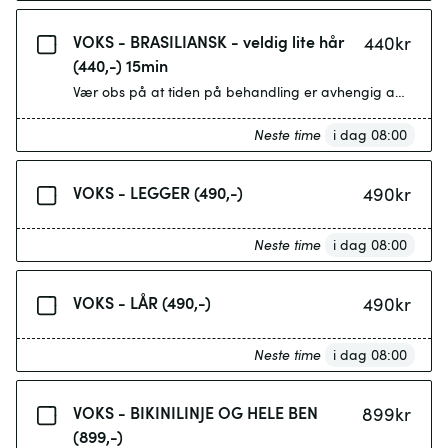
VOKS - BRASILIANSK - veldig lite hår
440
kr
(440,-) 15min
Vær obs på at tiden på behandling er avhengig av mengd
Neste time
i dag 08:00
VOKS - LEGGER (490,-)
490
kr
Neste time
i dag 08:00
VOKS - LÅR (490,-)
490
kr
Neste time
i dag 08:00
VOKS - BIKINILINJE OG HELE BEN
899
kr
(899,-)