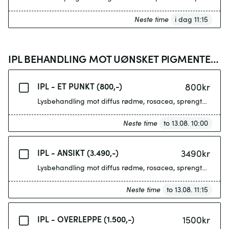
Neste time
i dag 11:15
IPL BEHANDLING MOT UØNSKET PIGMENTERING OG RØDHET
IPL - ET PUNKT (800,-)
800
kr
Lysbehandling mot diffus rødme, rosacea, sprengte blodk
Neste time
to 13.08. 10:00
IPL - ANSIKT (3.490,-)
3490
kr
Lysbehandling mot diffus rødme, rosacea, sprengte blodka
Neste time
to 13.08. 11:15
IPL - OVERLEPPE (1.500,-)
1500
kr