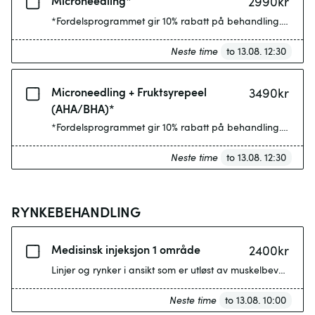
Microneedling*
2990
kr
*Fordelsprogrammet gir 10% rabatt på behandling. En dypgå
Neste time
to 13.08. 12:30
Microneedling + Fruktsyrepeel
3490
kr
(AHA/BHA)*
*Fordelsprogrammet gir 10% rabatt på behandling. En avan
Neste time
to 13.08. 12:30
RYNKEBEHANDLING
Medisinsk injeksjon 1 område
2400
kr
Linjer og rynker i ansikt som er utløst av muskelbevegelser,
Neste time
to 13.08. 10:00