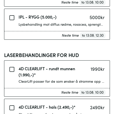
Neste time
to 13.08. 10:00
IPL - RYGG (5.000,-)
5000
kr
Lysbehandling mot diffus rødme, rosacea, sprengte blodka
Neste time
to 13.08. 12:30
LASERBEHANDLINGER FOR HUD
4D CLEARLIFT - rundt munnen
1990
kr
(1.990,-)*
ClearLift passer for de som ønsker å stramme opp huden e
Neste time
to 13.08. 10:00
4D CLEARLIFT - hals (2.490,-)*
2490
kr