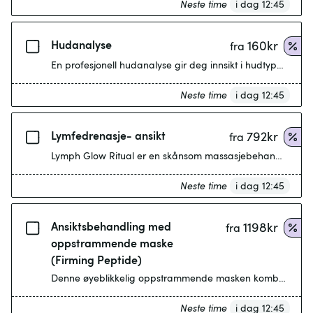
Neste time
i dag 12:45
Hudanalyse
160
kr
fra
En profesjonell hudanalyse gir deg innsikt i hudtype, tilst
Neste time
i dag 12:45
Lymfedrenasje- ansikt
792
kr
fra
Neste time
i dag 12:45
Ansiktsbehandling med
1198
kr
fra
oppstrammende maske
(Firming Peptide)
Denne øyeblikkelig oppstrammende masken kombinerer den ny
Neste time
i dag 12:45