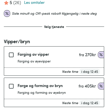
5
(
26
)
Les omtaler
Siste minutt og Off-peak rabatt tilgjengelig i neste steg
Velg tjeneste
Vipper/bryn
Farging av vipper
270
kr
fra
Farging av øyevipper
Neste time
i dag 12:45
Farge og forming av bryn
405
kr
fra
Farging og forming av øyebryn
Neste time
i dag 12:45