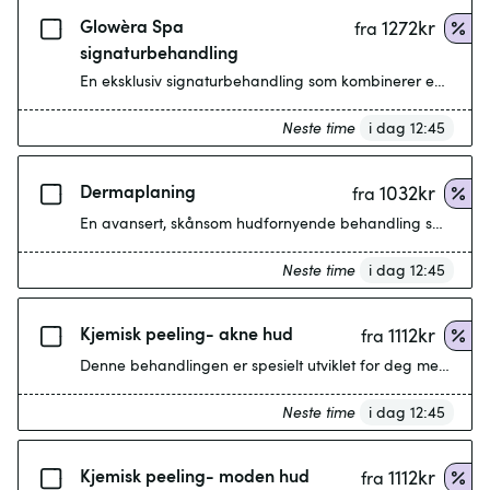
Glowèra Spa
1272
kr
fra
signaturbehandling
En eksklusiv signaturbehandling som kombinerer effektiv h
Neste time
i dag 12:45
Dermaplaning
1032
kr
fra
Neste time
i dag 12:45
Kjemisk peeling- akne hud
1112
kr
fra
Denne behandlingen er spesielt utviklet for deg med akne 
Neste time
i dag 12:45
Kjemisk peeling- moden hud
1112
kr
fra