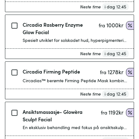
Neste time
i dag 12:45
Circadia Rasberry Enzyme
1000
kr
fra
Glow Facial
Neste time
i dag 12:45
Circadia Firming Peptide
1278
kr
fra
Neste time
i dag 12:45
Ansiktsmassasje- Glowèra
1192
kr
fra
Sculpt Facial
En eksklusiv behandling med fokus på ansiktsskulpturering,