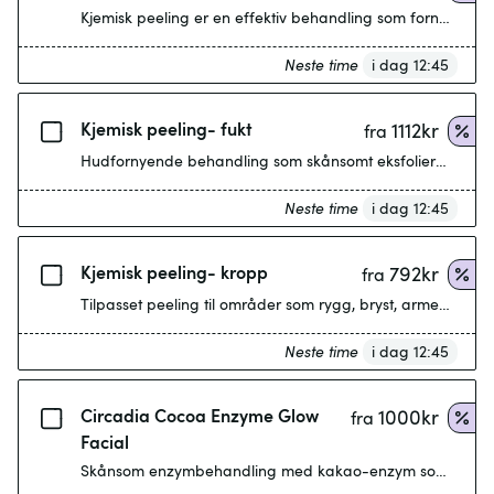
Kjemisk peeling er en effektiv behandling som fornyer hud
Neste time
i dag 12:45
Kjemisk peeling- fukt
1112
kr
fra
Hudfornyende behandling som skånsomt eksfolierer huden og
Neste time
i dag 12:45
Kjemisk peeling- kropp
792
kr
fra
Tilpasset peeling til områder som rygg, bryst, armer eller 
Neste time
i dag 12:45
Circadia Cocoa Enzyme Glow
1000
kr
fra
Facial