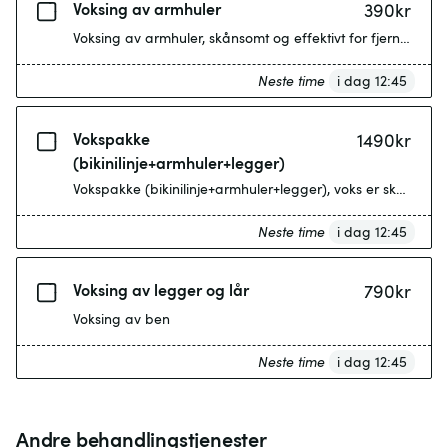
Voksing av armhuler
390
kr
Voksing av armhuler, skånsomt og effektivt for fjerning av 
Neste time
i dag 12:45
Vokspakke
1490
kr
(bikinilinje+armhuler+legger)
Vokspakke (bikinilinje+armhuler+legger), voks er skånsomt o
Neste time
i dag 12:45
Voksing av legger og lår
790
kr
Voksing av ben
Neste time
i dag 12:45
Andre behandlingstjenester