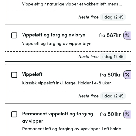
Vippeløft gir naturlige vipper et vakkert løft, mens browb
Neste time
i dag 12:45
Vippeløft og farging av bryn
887
kr
fra
Vippeløft og farging av vipper bryn.
Neste time
i dag 12:45
Vippeløft
801
kr
fra
Klassisk vippeløft inkl. farge. Holder i 4-8 uker.
Neste time
i dag 12:45
Permanent vippeløft og farging
801
kr
fra
av vipper
Permanent løft og farging av øyevipper. Løft holder ca. 4-