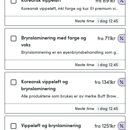
891
kr
fra
Koreansk vippeløft, inkl farge og kur. Et premium vippelø
Neste time
i dag 12:45
Brynslaminering med farge og
711
kr
fra
voks
Brynslaminering er en øyenbrynsbehandling som gjør det mul
Neste time
i dag 12:45
Koreansk vippeløft og
1341
kr
fra
brynslaminering
Alle produktene som brukes er av merke Buff Browz. Pris inkl
Neste time
i dag 12:45
Vippeløft og brynlaminering
1251
kr
fra