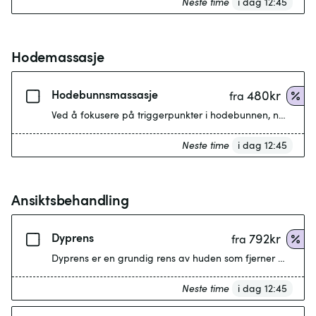
Neste time
i dag 12:45
Hodemassasje
Hodebunnsmassasje
480
kr
fra
Ved å fokusere på triggerpunkter i hodebunnen, nakken og
Neste time
i dag 12:45
Ansiktsbehandling
Dyprens
792
kr
fra
Dyprens er en grundig rens av huden som fjerner urenheter,
Neste time
i dag 12:45