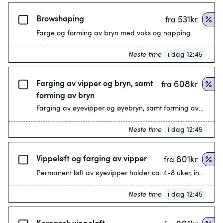
Browshaping
531
kr
fra
Farge og forming av bryn med voks og napping.
Neste time
i dag 12:45
Farging av vipper og bryn, samt
608
kr
fra
forming av bryn
Farging av øyevipper og øyebryn, samt forming av øyebr
Neste time
i dag 12:45
Vippeløft og farging av vipper
801
kr
fra
Permanent løft av øyevipper holder ca. 4-8 uker, inkl farge
Neste time
i dag 12:45
Koreansk vippeløft