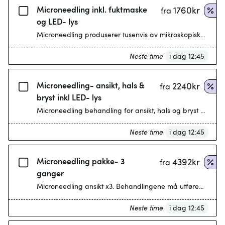
Microneedling inkl. fuktmaske
1760
kr
fra
og LED- lys
Microneedling produserer tusenvis av mikroskopiske nåler p
Neste time
i dag 12:45
Microneedling- ansikt, hals &
2240
kr
fra
bryst inkl LED- lys
Microneedling behandling for ansikt, hals og bryst som sti
Neste time
i dag 12:45
Microneedling pakke- 3
4392
kr
fra
ganger
Microneedling ansikt x3. Behandlingene må utføres innen 
Neste time
i dag 12:45