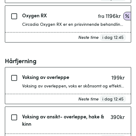
Oxygen RX
1196
kr
fra
Circadia Oxygen RX er en prisvinnende behandling for infl
Neste time
i dag 12:45
Hårfjerning
Voksing av overleppe
199
kr
Voksing av overleppen, voks er skånsomt og effektivt for f
Neste time
i dag 12:45
Voksing av ansikt- overleppe, hake &
390
kr
kinn