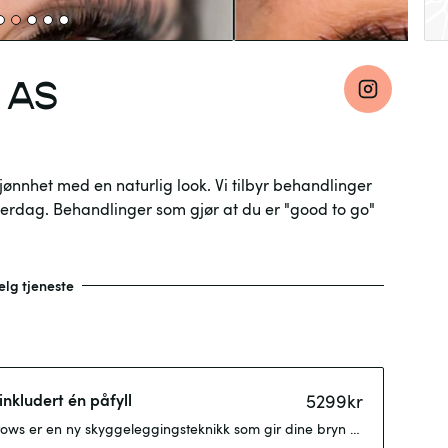
 AS
jønnhet med en naturlig look. Vi tilbyr behandlinger
hverdag. Behandlinger som gjør at du er "good to go"
elg tjeneste
nkludert én påfyll
5299
kr