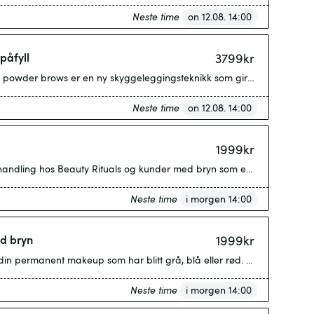
Neste time
on 12.08. 14:00
påfyll
3799
kr
Neste time
on 12.08. 14:00
1999
kr
Neste time
i morgen 14:00
ød bryn
1999
kr
n permanent makeup som har blitt grå, blå eller rød. Vi benytter oss a
Neste time
i morgen 14:00