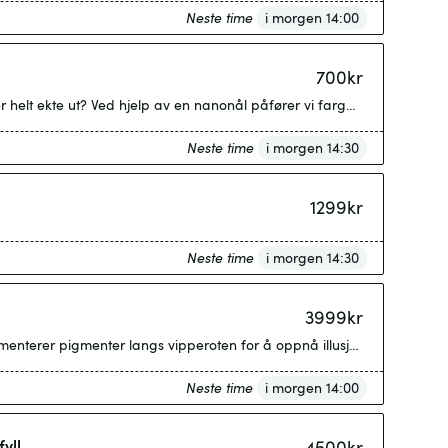
Neste time
i morgen 14:00
700
kr
helt ekte ut? Ved hjelp av en nanonål påfører vi fargepigment i huden f
Neste time
i morgen 14:30
1299
kr
Neste time
i morgen 14:30
3999
kr
menterer pigmenter langs vipperoten for å oppnå illusjon av fyldigere v
Neste time
i morgen 14:00
inkl. påfyll
4500
kr