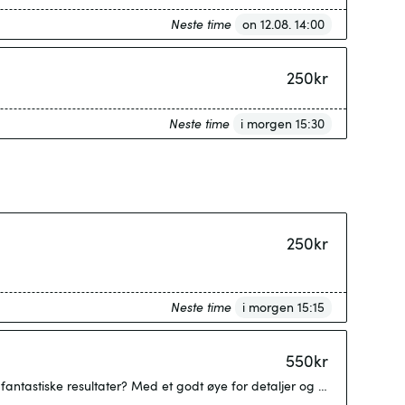
Neste time
on 12.08. 14:00
250
kr
Neste time
i morgen 15:30
250
kr
Neste time
i morgen 15:15
550
kr
tastiske resultater? Med et godt øye for detaljer og ikke minst bryn så