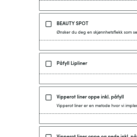
BEAUTY SPOT
Ønsker du deg en skjønnhetsflekk som ser 
Påfyll Lipliner
Vipperot liner oppe inkl. påfyll
Vipperot liner er en metode hvor vi imple
Vipperot liner oppe og nede 