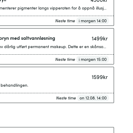
menterer pigmenter langs vipperoten for å oppnå illusjon av fyldigere v
Neste time
i morgen 14:00
bryn med saltvannløsning
1499
kr
v dårlig utført permanent makeup. Dette er en skånsom og sikker metode
Neste time
i morgen 15:00
1599
kr
ør behandlingen.
Neste time
on 12.08. 14:00