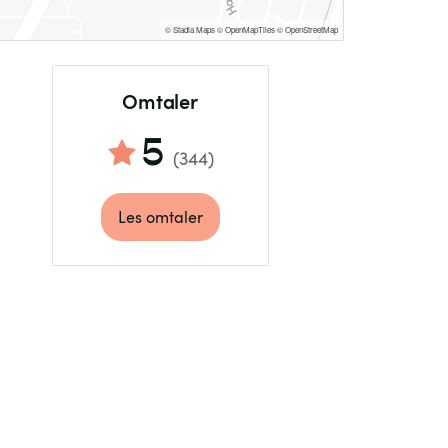
© Stadia Maps
© OpenMapTiles
© OpenStreetMap
Omtaler
5
(
344
)
Les omtaler