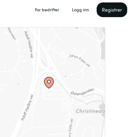
Registrer
For bedrifter
Logg inn