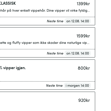
KLASSISK
1399
kr
lkehår på hver enkelt vippehår. Dine vipper vil virke fyldigere og lenge
Neste time
on 12.08. 14:00
1599
kr
Neste time
on 12.08. 14:00
 vipper igjen.
800
kr
Neste time
i morgen 14:00
920
kr