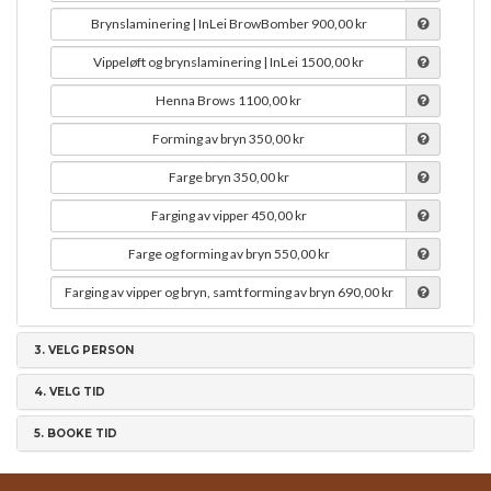
Brynslaminering | InLei BrowBomber
900,00 kr
Vippeløft og brynslaminering | InLei
1500,00 kr
Henna Brows
1100,00 kr
Forming av bryn
350,00 kr
Farge bryn
350,00 kr
Farging av vipper
450,00 kr
Farge og forming av bryn
550,00 kr
Farging av vipper og bryn, samt forming av bryn
690,00 kr
3.
VELG PERSON
4.
VELG TID
5.
BOOKE TID