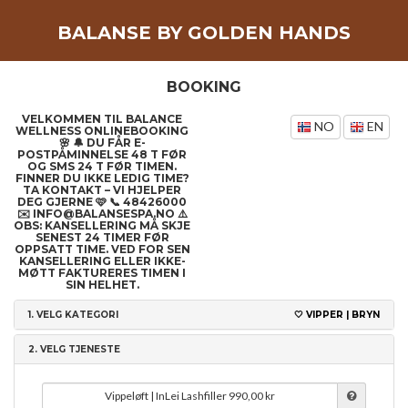
BALANSE BY GOLDEN HANDS
BOOKING
VELKOMMEN TIL BALANCE
NO
EN
WELLNESS ONLINEBOOKING
🌸 🔔 DU FÅR E-
POSTPÅMINNELSE 48 T FØR
OG SMS 24 T FØR TIMEN.
FINNER DU IKKE LEDIG TIME?
TA KONTAKT – VI HJELPER
DEG GJERNE 🩷 📞 48426000
✉️ INFO@BALANSESPA.NO ⚠️
OBS: KANSELLERING MÅ SKJE
SENEST 24 TIMER FØR
OPPSATT TIME. VED FOR SEN
KANSELLERING ELLER IKKE-
MØTT FAKTURERES TIMEN I
SIN HELHET.
1.
VELG KATEGORI
🤍 VIPPER | BRYN
2.
VELG TJENESTE
Vippeløft | InLei Lashfiller
990,00 kr